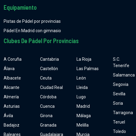
Equipamiento
Pistas de Pádel por provincias
Pádel En Madrid con gimnasio
Clubes De Pádel Por Provincias
A Coruña
Cantabria
La Rioja
S.C.
Tenerife
Álava
Castellón
Las Palmas
Salamanca
Albacete
Ceuta
León
Segovia
Alicante
Ciudad Real
Lleida
Sevilla
Almería
Córdoba
Lugo
Soria
Asturias
Cuenca
Madrid
Tarragona
Ávila
Girona
Málaga
Teruel
Badajoz
Granada
Melilla
Toledo
Baleares
Guadalajara
Murcia