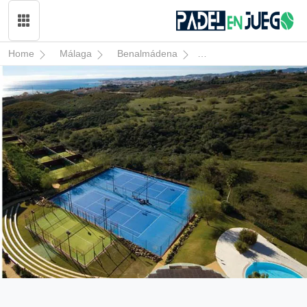
Home
Málaga
Benalmádena
Reserva del Higuerón