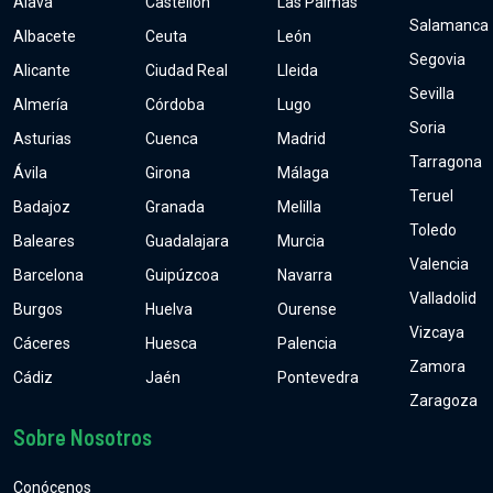
Álava
Castellón
Las Palmas
Salamanca
Albacete
Ceuta
León
Segovia
Alicante
Ciudad Real
Lleida
Sevilla
Almería
Córdoba
Lugo
Soria
Asturias
Cuenca
Madrid
Tarragona
Ávila
Girona
Málaga
Teruel
Badajoz
Granada
Melilla
Toledo
Baleares
Guadalajara
Murcia
Valencia
Barcelona
Guipúzcoa
Navarra
Valladolid
Burgos
Huelva
Ourense
Vizcaya
Cáceres
Huesca
Palencia
Zamora
Cádiz
Jaén
Pontevedra
Zaragoza
Sobre Nosotros
Conócenos