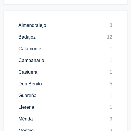
Almendralejo
3
Badajoz
12
Calamonte
1
Campanario
1
Castuera
1
Don Benito
5
Guareña
1
Llerena
1
Mérida
9
Montijo
3