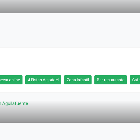
erva online
4 Pistas de pádel
Zona infantil
Bar-restaurante
Cafe