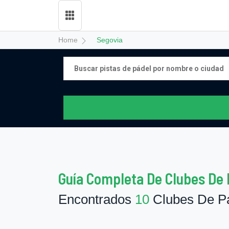
Home
Segovia
Guía Completa De Clubes De 
Encontrados
10
Clubes De Pá