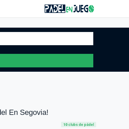
el En Segovia!
10
clubs de pádel