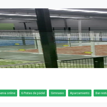
erva online
6 Pistas de pádel
Gimnasio
Aparcamiento
Bar-rest