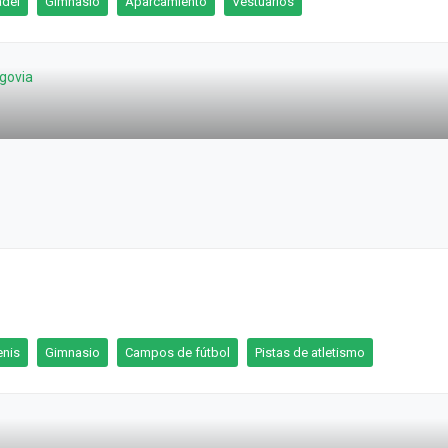
ádel
Gimnasio
Aparcamiento
Vestuarios
enis
Gimnasio
Campos de fútbol
Pistas de atletismo