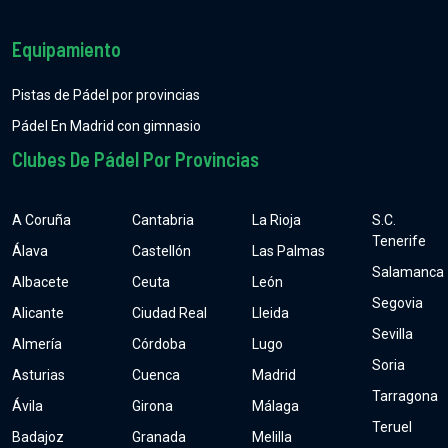
Equipamiento
Pistas de Pádel por provincias
Pádel En Madrid con gimnasio
Clubes De Pádel Por Provincias
A Coruña
Cantabria
La Rioja
S.C.
Tenerife
Álava
Castellón
Las Palmas
Salamanca
Albacete
Ceuta
León
Segovia
Alicante
Ciudad Real
Lleida
Sevilla
Almería
Córdoba
Lugo
Soria
Asturias
Cuenca
Madrid
Tarragona
Ávila
Girona
Málaga
Teruel
Badajoz
Granada
Melilla